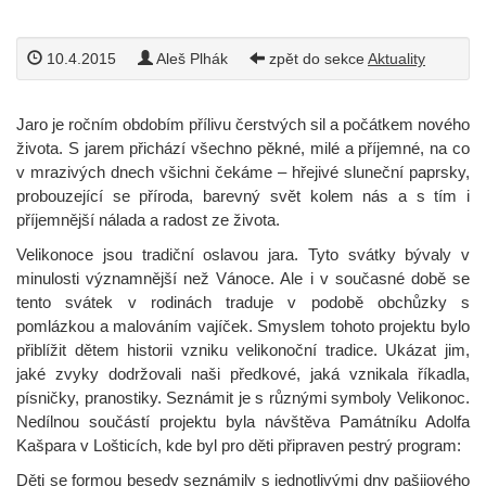
10.4.2015
Aleš Plhák
zpět do sekce
Aktuality
Jaro je ročním obdobím přílivu čerstvých sil a počátkem nového
života. S jarem přichází všechno pěkné, milé a příjemné, na co
v mrazivých dnech všichni čekáme – hřejivé sluneční paprsky,
probouzející se příroda, barevný svět kolem nás a s tím i
příjemnější nálada a radost ze života.
Velikonoce jsou tradiční oslavou jara. Tyto svátky bývaly v
minulosti významnější než Vánoce. Ale i v současné době se
tento svátek v rodinách traduje v podobě obchůzky s
pomlázkou a malováním vajíček. Smyslem tohoto projektu bylo
přiblížit dětem historii vzniku velikonoční tradice. Ukázat jim,
jaké zvyky dodržovali naši předkové, jaká vznikala říkadla,
písničky, pranostiky. Seznámit je s různými symboly Velikonoc.
Nedílnou součástí projektu byla návštěva Památníku Adolfa
Kašpara v Lošticích, kde byl pro děti připraven pestrý program:
Děti se formou besedy seznámily s jednotlivými dny pašijového