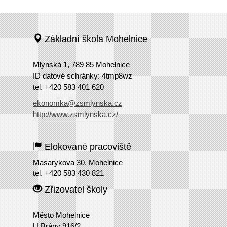
Základní škola Mohelnice
Mlýnská 1, 789 85 Mohelnice
ID datové schránky: 4tmp8wz
tel. +420 583 401 620
ekonomka@zsmlynska.cz
http://www.zsmlynska.cz/
Elokované pracoviště
Masarykova 30, Mohelnice
tel. +420 583 430 821
Zřizovatel školy
Město Mohelnice
U Brány 916/2,