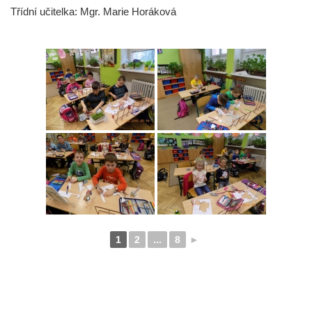
Třídní učitelka: Mgr. Marie Horáková
1
2
...
8
►