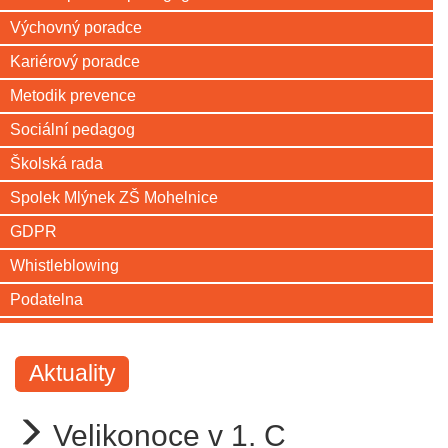
Výchovný poradce
Kariérový poradce
Metodik prevence
Sociální pedagog
Školská rada
Spolek Mlýnek ZŠ Mohelnice
GDPR
Whistleblowing
Podatelna
Aktuality
Velikonoce v 1. C