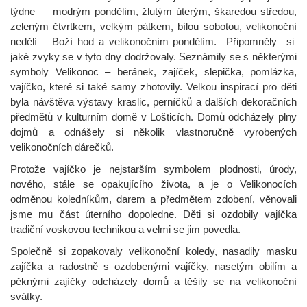
týdne – modrým pondělím, žlutým úterým, škaredou středou,
zeleným čtvrtkem, velkým pátkem, bílou sobotou, velikonoční
nedělí – Boží hod a velikonočním pondělím. Připomněly si
jaké zvyky se v tyto dny dodržovaly. Seznámily se s některými
symboly Velikonoc – beránek, zajíček, slepička, pomlázka,
vajíčko, které si také samy zhotovily. Velkou inspirací pro děti
byla návštěva výstavy kraslic, perníčků a dalších dekoračních
předmětů v kulturním domě v Lošticích. Domů odcházely plny
dojmů a odnášely si několik vlastnoručně vyrobených
velikonočních dárečků.
Protože vajíčko je nejstarším symbolem plodnosti, úrody,
nového, stále se opakujícího života, a je o Velikonocích
odměnou koledníkům, darem a předmětem zdobení, věnovali
jsme mu část úterního dopoledne. Děti si ozdobily vajíčka
tradiční voskovou technikou a velmi se jim povedla.
Společně si zopakovaly velikonoční koledy, nasadily masku
zajíčka a radostně s ozdobenými vajíčky, nasetým obilím a
pěknými zajíčky odcházely domů a těšily se na velikonoční
svátky.