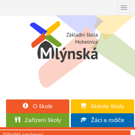
Toggl
navig
O škole
Aktivity školy
Zařízení školy
Žáci a rodiče
Důležitá oznámení