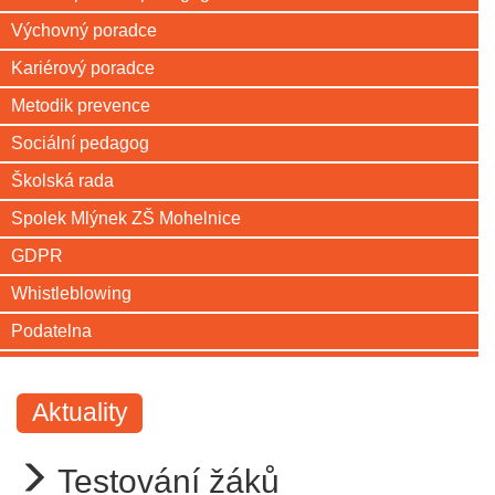
Výchovný poradce
Kariérový poradce
Metodik prevence
Sociální pedagog
Školská rada
Spolek Mlýnek ZŠ Mohelnice
GDPR
Whistleblowing
Podatelna
Aktuality
Testování žáků