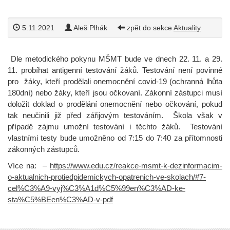
5.11.2021
Aleš Plhák
zpět do sekce
Aktuality
Dle metodického pokynu MŠMT bude ve dnech 22. 11. a 29.
11. probíhat antigenní testování žáků. Testování není povinné
pro žáky, kteří prodělali onemocnění covid-19 (ochranná lhůta
180dní) nebo žáky, kteří jsou očkovaní. Zákonní zástupci musí
doložit doklad o prodělání onemocnění nebo očkování, pokud
tak neučinili již před zářijovým testováním. Škola však v
případě zájmu umožní testování i těchto žáků. Testování
vlastními testy bude umožněno od 7:15 do 7:40 za přítomnosti
zákonných zástupců.
Více na: –
https://www.edu.cz/reakce-msmt-k-dezinformacim-
o-aktualnich-protiedpidemickych-opatrenich-ve-skolach/#7-
cel%C3%A9-vyj%C3%A1d%C5%99en%C3%AD-ke-
sta%C5%BEen%C3%AD-v-pdf