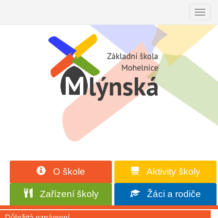
Toggl
navig
O škole
Aktivity školy
Zařízení školy
Žáci a rodiče
Důležitá oznámení