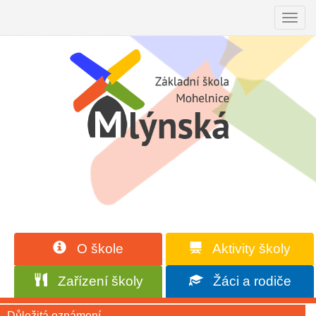
Toggl
navig
O škole
Aktivity školy
Zařízení školy
Žáci a rodiče
Důležitá oznámení