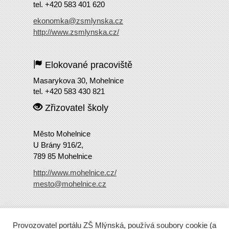
tel. +420 583 401 620
ekonomka@zsmlynska.cz
http://www.zsmlynska.cz/
Elokované pracoviště
Masarykova 30, Mohelnice
tel. +420 583 430 821
Zřizovatel školy
Město Mohelnice
U Brány 916/2,
789 85 Mohelnice
http://www.mohelnice.cz/
mesto@mohelnice.cz
Copyright
2016 ZŠ Mlýnská
Provozovatel portálu ZŠ Mlýnská, používá soubory cookie (a
Tento web běží na Wordpressu.