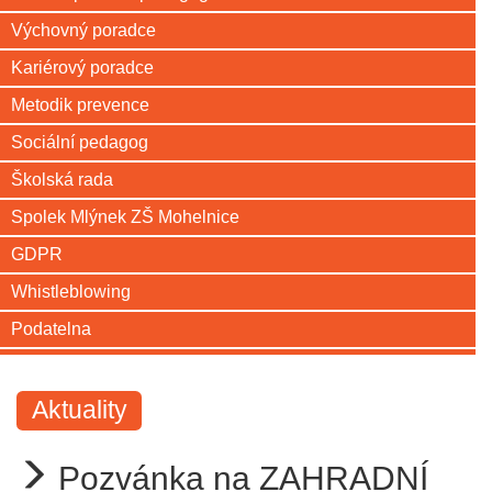
Výchovný poradce
Kariérový poradce
Metodik prevence
Sociální pedagog
Školská rada
Spolek Mlýnek ZŠ Mohelnice
GDPR
Whistleblowing
Podatelna
Aktuality
Pozvánka na ZAHRADNÍ