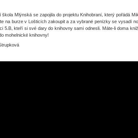
í škola Mlýnská se zapojila do projektu Knihobraní, který pořádá Mi
te na burze v Lošticích zakoupit a za vybrané penízky se vysadí nov
i 5.B, kteří si své dary do knihovny sami odnesli. Máte-li doma kni
do mohelnické knihovny!
Strupková