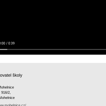
ovatel školy
ohelnice
 916/2,
Mohelnice
www.mohelnice.cz/