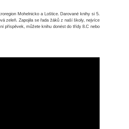
kroregion Mohelnicko a Loštice. Darované knihy si 5.
á zeleň. Zapojila se řada žáků z naší školy, nejvíce
žní příspěvek, můžete knihu donést do třídy 8.C nebo