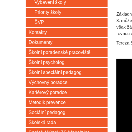
Vybavení školy
Priority školy
Základn
3. může
ŠVP
však žác
Kontakty
rovnou 
Dokumenty
Tereza 
Školní poradenské pracoviště
Školní psycholog
Školní speciální pedagog
Výchovný poradce
Kariérový poradce
Metodik prevence
Sociální pedagog
Školská rada