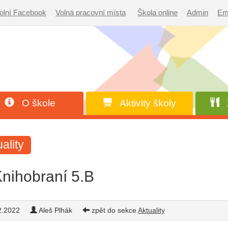
olní Facebook
Volná pracovní místa
Škola online
Admin
Em
O škole
Aktivity školy
Z
ality
nihobraní 5.B
2.2022
Aleš Plhák
zpět do sekce
Aktuality