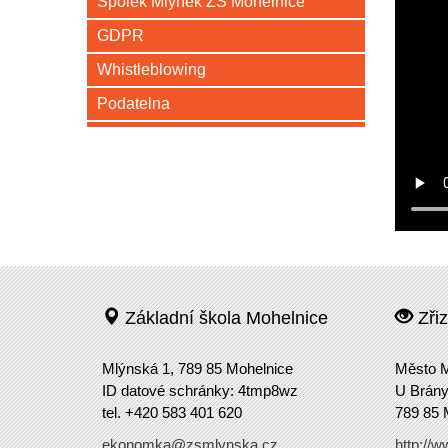
Spolek Mlýnek ZŠ Mohelnice
GDPR
Whistleblowing
Podatelna
Základní škola Mohelnice
Zřiz
Mlýnská 1, 789 85 Mohelnice
Město M
ID datové schránky: 4tmp8wz
U Brány
tel. +420 583 401 620
789 85 
ekonomka@zsmlynska.cz
http://