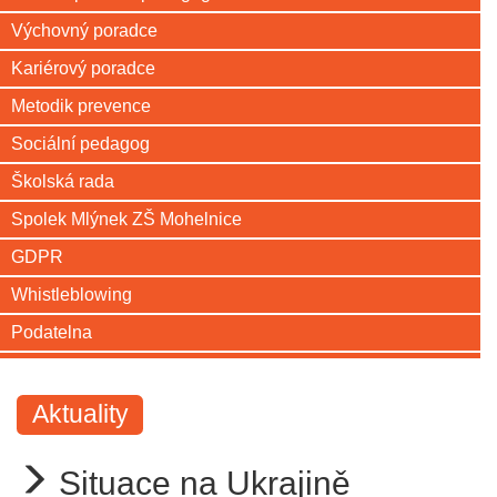
Výchovný poradce
Kariérový poradce
Metodik prevence
Sociální pedagog
Školská rada
Spolek Mlýnek ZŠ Mohelnice
GDPR
Whistleblowing
Podatelna
Aktuality
Situace na Ukrajině