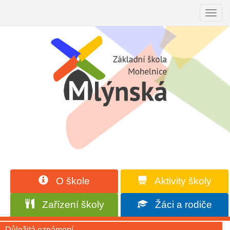
Toggl
navig
O škole
Aktivity školy
Zařízení školy
Žáci a rodiče
Důležitá oznámení