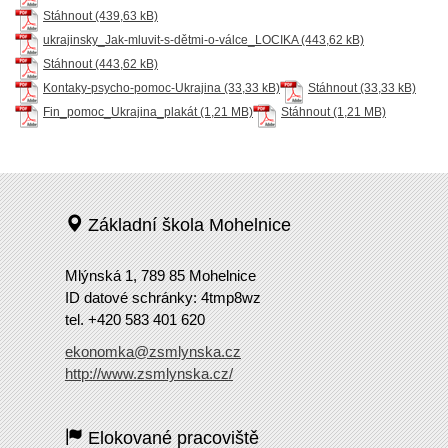
Stáhnout
ukrajinsky_Jak-mluvit-s-dětmi-o-válce_LOCIKA
Stáhnout
Kontaky-psycho-pomoc-Ukrajina
Stáhnout
Fin_pomoc_Ukrajina_plakát
Stáhnout
Základní škola Mohelnice
Mlýnská 1, 789 85 Mohelnice
ID datové schránky: 4tmp8wz
tel. +420 583 401 620
ekonomka@zsmlynska.cz
http://www.zsmlynska.cz/
Elokované pracoviště