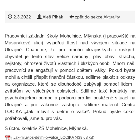
2.3.2022
Aleš Plhák
zpět do sekce
Aktuality
Pracovníci základní školy Mohelnice, Mlýnská (i pracoviště na
Masarykově ulici) vyjadřují lítost nad vývojem situace na
Ukrajině. Chápeme, že pro mnoho ukrajinských i ruských
obyvatel je tento stav velice náročný, plný obav, strachu,
nejistoty, ohrožení životů vlastních i blízkých osob. Mnozí naši
pracovníci se angažují v pomoci obětem války. Pokud byste
mohli a chtěli přispět finanční částkou, sdílíme plakát s odkazy
na organizace, které se dlouhodobě zabývají pomocí lidem i
zvířatům ve válečných oblastech. Sdílíme také kontakty na
psychologickou pomoc a podporu pro lidi postižené situací na
Ukrajině a pro zákonné zástupce sdílíme materiál Centra
LOCIKA „Jak mluvit s dětmi o válce“. Pokud byste cokoli
potřebovali, jsme tu pro vás.
S úctou kolektiv ZŠ Mohelnice, Mlýnská.
Jak-mluvit-s-dětmi-o-válce_LOCIKA