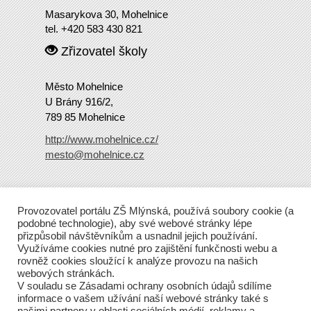
Masarykova 30, Mohelnice
tel. +420 583 430 821
Zřizovatel školy
Město Mohelnice
U Brány 916/2,
789 85 Mohelnice
http://www.mohelnice.cz/
mesto@mohelnice.cz
Copyright
2016 ZŠ Mlýnská
Provozovatel portálu ZŠ Mlýnská, používá soubory cookie (a
Tento web běží na Wordpressu.
podobné technologie), aby své webové stránky lépe
přizpůsobil návštěvníkům a usnadnil jejich používání.
Využíváme cookies nutné pro zajištění funkčnosti webu a
rovněž cookies sloužící k analýze provozu na našich
webových stránkách.
V souladu se Zásadami ochrany osobních údajů sdílíme
informace o vašem užívání naší webové stránky také s