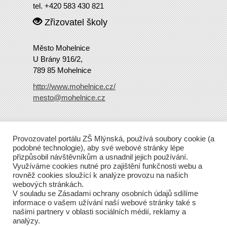
tel. +420 583 430 821
Zřizovatel školy
Město Mohelnice
U Brány 916/2,
789 85 Mohelnice
http://www.mohelnice.cz/
mesto@mohelnice.cz
Copyright
2016 ZŠ Mlýnská
Provozovatel portálu ZŠ Mlýnská, používá soubory cookie (a
Tento web běží na Wordpressu.
podobné technologie), aby své webové stránky lépe
přizpůsobil návštěvníkům a usnadnil jejich používání.
Využíváme cookies nutné pro zajištění funkčnosti webu a
rovněž cookies sloužící k analýze provozu na našich
webových stránkách.
V souladu se Zásadami ochrany osobních údajů sdílíme
informace o vašem užívání naší webové stránky také s
našimi partnery v oblasti sociálních médií, reklamy a
analýzy.