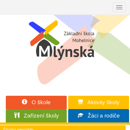
Toggl
navig
O škole
Aktivity školy
Zařízení školy
Žáci a rodiče
Školní projekty