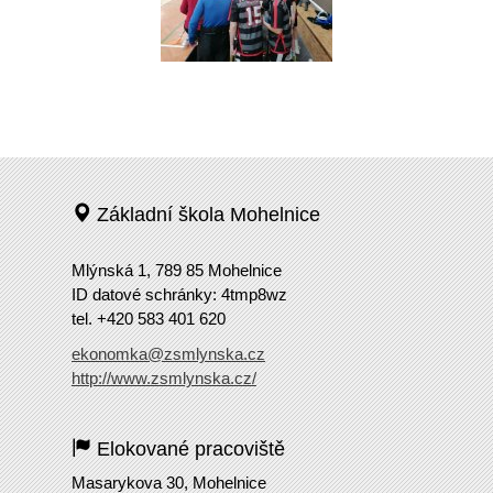
Základní škola Mohelnice
Mlýnská 1, 789 85 Mohelnice
ID datové schránky: 4tmp8wz
tel. +420 583 401 620
ekonomka@zsmlynska.cz
http://www.zsmlynska.cz/
Elokované pracoviště
Masarykova 30, Mohelnice