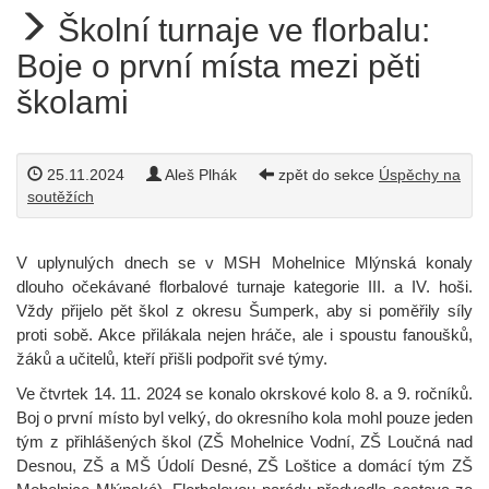
Školní turnaje ve florbalu:
Boje o první místa mezi pěti
školami
25.11.2024
Aleš Plhák
zpět do sekce
Úspěchy na
soutěžích
V uplynulých dnech se v MSH Mohelnice Mlýnská konaly
dlouho očekávané florbalové turnaje kategorie III. a IV. hoši.
Vždy přijelo pět škol z okresu Šumperk, aby si poměřily síly
proti sobě. Akce přilákala nejen hráče, ale i spoustu fanoušků,
žáků a učitelů, kteří přišli podpořit své týmy.
Ve čtvrtek 14. 11. 2024 se konalo okrskové kolo 8. a 9. ročníků.
Boj o první místo byl velký, do okresního kola mohl pouze jeden
tým z přihlášených škol (ZŠ Mohelnice Vodní, ZŠ Loučná nad
Desnou, ZŠ a MŠ Údolí Desné, ZŠ Loštice a domácí tým ZŠ