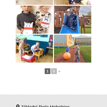
1
2
►