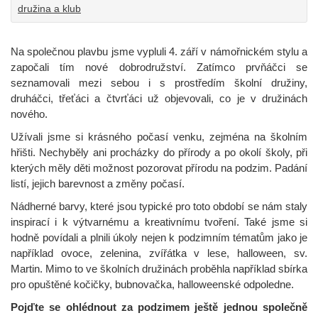
družina a klub
Na společnou plavbu jsme vypluli 4. září v námořnickém stylu a
započali tím nové dobrodružství. Zatímco prvňáčci se
seznamovali mezi sebou i s prostředím školní družiny,
druháčci, třeťáci a čtvrťáci už objevovali, co je v družinách
nového.
Užívali jsme si krásného počasí venku, zejména na školním
hřišti. Nechyběly ani procházky do přírody a po okolí školy, při
kterých měly děti možnost pozorovat přírodu na podzim. Padání
listí, jejich barevnost a změny počasí.
Nádherné barvy, které jsou typické pro toto období se nám staly
inspirací i k výtvarnému a kreativnímu tvoření. Také jsme si
hodně povídali a plnili úkoly nejen k podzimním tématům jako je
například ovoce, zelenina, zvířátka v lese, halloween, sv.
Martin. Mimo to ve školních družinách proběhla například sbírka
pro opuštěné kočičky, bubnovačka, halloweenské odpoledne.
Pojďte se ohlédnout za podzimem ještě jednou společně