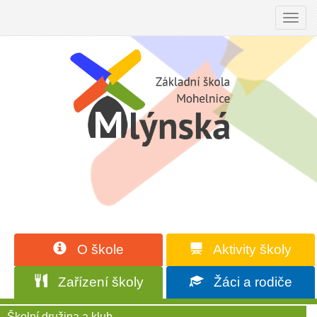
Toggl
navig
O škole
Aktivity školy
Zařízení školy
Žáci a rodiče
Školní družina a klub