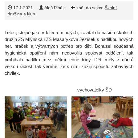
17.1.2021
Aleš Plhák
zpět do sekce
Školní
družina a klub
Letos, stejně jako v letech minulých, zavítal do našich školních
družin ZŠ Mlýnská i ZŠ Masarykova Ježíšek s nadílkou nových
her, hraček a výtvarných potřeb pro děti. Bohužel současná
hygienická opatření nám nedovolila spojovat oddělení, tak
probíhala nadílka mezi dětmi jedné třídy. Děti měly z dárků
velkou radost, tak věříme, že s nimi zažijí spoustu zábavných
chvilek.
vychovatelky ŠD