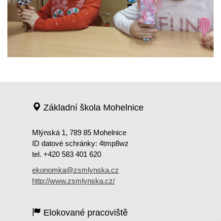
Základní škola Mohelnice
Mlýnská 1, 789 85 Mohelnice
ID datové schránky: 4tmp8wz
tel. +420 583 401 620
ekonomka@zsmlynska.cz
http://www.zsmlynska.cz/
Elokované pracoviště