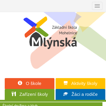
Toggl
navig
O škole
Aktivity školy
Zařízení školy
Žáci a rodiče
Školní družina a klub