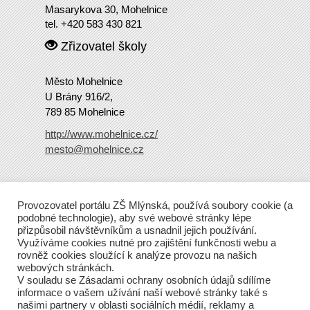
Masarykova 30, Mohelnice
tel. +420 583 430 821
Zřizovatel školy
Město Mohelnice
U Brány 916/2,
789 85 Mohelnice
http://www.mohelnice.cz/
mesto@mohelnice.cz
Copyright
2016 ZŠ Mlýnská
Provozovatel portálu ZŠ Mlýnská, používá soubory cookie (a
Tento web běží na Wordpressu.
podobné technologie), aby své webové stránky lépe
přizpůsobil návštěvníkům a usnadnil jejich používání.
Využíváme cookies nutné pro zajištění funkčnosti webu a
rovněž cookies sloužící k analýze provozu na našich
webových stránkách.
V souladu se Zásadami ochrany osobních údajů sdílíme
informace o vašem užívání naší webové stránky také s
našimi partnery v oblasti sociálních médií, reklamy a