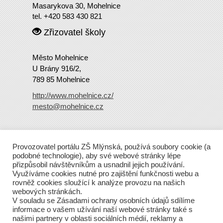
Masarykova 30, Mohelnice
tel. +420 583 430 821
Zřizovatel školy
Město Mohelnice
U Brány 916/2,
789 85 Mohelnice
http://www.mohelnice.cz/
mesto@mohelnice.cz
Copyright
2016 ZŠ Mlýnská
Provozovatel portálu ZŠ Mlýnská, používá soubory cookie (a
Tento web běží na Wordpressu.
podobné technologie), aby své webové stránky lépe
přizpůsobil návštěvníkům a usnadnil jejich používání.
Využíváme cookies nutné pro zajištění funkčnosti webu a
rovněž cookies sloužící k analýze provozu na našich
webových stránkách.
V souladu se Zásadami ochrany osobních údajů sdílíme
informace o vašem užívání naší webové stránky také s
našimi partnery v oblasti sociálních médií, reklamy a