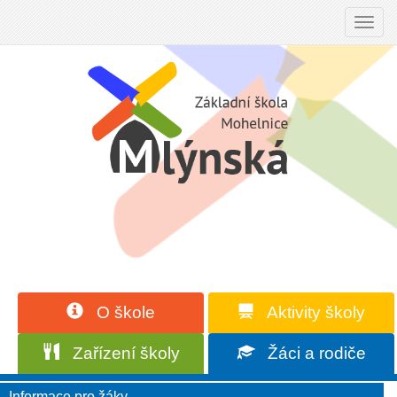
Toggl
navig
O škole
Aktivity školy
Zařízení školy
Žáci a rodiče
Informace pro žáky