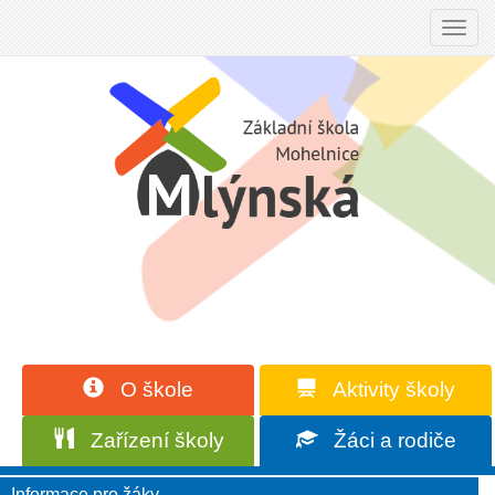
Toggl
navig
O škole
Aktivity školy
Zařízení školy
Žáci a rodiče
Informace pro žáky