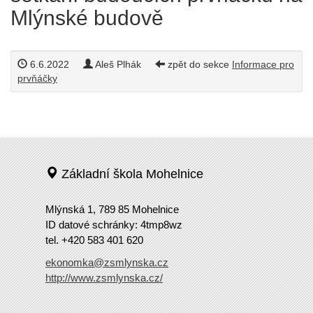
Mlýnské budově
6.6.2022
Aleš Plhák
zpět do sekce
Informace pro
prvňáčky
Základní škola Mohelnice
Mlýnská 1, 789 85 Mohelnice
ID datové schránky: 4tmp8wz
tel. +420 583 401 620
ekonomka@zsmlynska.cz
http://www.zsmlynska.cz/