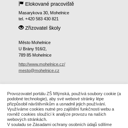
Elokované pracoviště
Masarykova 30, Mohelnice
tel. +420 583 430 821
Zřizovatel školy
Město Mohelnice
U Brány 916/2,
789 85 Mohelnice
http://www.mohelnice.cz/
mesto@mohelnice.cz
Copyright
2016 ZŠ Mlýnská
Provozovatel portálu ZŠ Mlýnská, používá soubory cookie (a
Tento web běží na Wordpressu.
podobné technologie), aby své webové stránky lépe
přizpůsobil návštěvníkům a usnadnil jejich používání.
Využíváme cookies nutné pro zajištění funkčnosti webu a
rovněž cookies sloužící k analýze provozu na našich
webových stránkách.
V souladu se Zásadami ochrany osobních údajů sdílíme