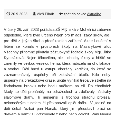
26.9.2023
Aleš Plhák
zpět do sekce
Aktuality
V úterý 26. září 2023 pořádala ZŠ Mlýnská v Mohelnici zábavné
odpoledne, které bylo určeno nejen pro mladší žáky školy, ale i
pro děti z jiných škol a předškolních zařízení. Akce Loučení s
létem se konala v prostorech školy na Masarykově ulici.
Všechny přítomné přivítala zástupkyně ředitele školy Mgr. Jitka
Kyseláková. Nejen tělocvična, ale i chodby školy a hřiště se
změnily ve velikou veselou hernu, která nabízela mnoho lákadel
a atrakcí. Děti hned u vstupu obdržely kartičku, do které se
zaznamenávaly úspěchy při zdolávání úkolů. Kdo nebyl
úspěšný na překážkové dráze, určitě vynikal třeba ve střelbě na
florbalovou branku nebo hodu míčkem na cíl. Po chodbách
školy se děti proháněly na odrážedlech a zdolávaly nástrahy
slalomové dráhy. Ti nejmenší s trochou strachu prolézali
nekonečným tunelem či překonávali opičí dráhu. V jídelně na
děti čekal řezbář pan Hanák, který jim představil práci se
dřevem a samy si vyzkoušely z něho něco vyrobit. Paní Nevrlá