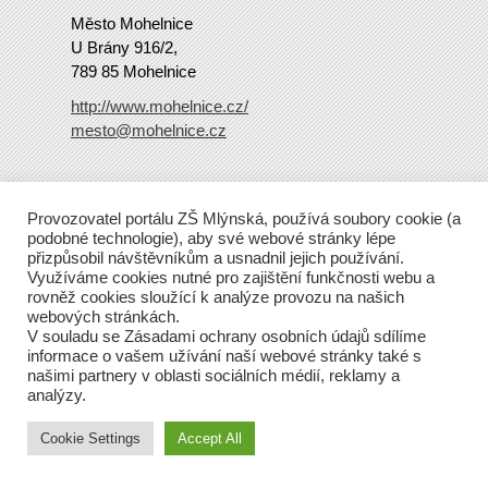
Město Mohelnice
U Brány 916/2,
789 85 Mohelnice
http://www.mohelnice.cz/
mesto@mohelnice.cz
Copyright
2016 ZŠ Mlýnská
Provozovatel portálu ZŠ Mlýnská, používá soubory cookie (a
Tento web běží na Wordpressu.
podobné technologie), aby své webové stránky lépe
přizpůsobil návštěvníkům a usnadnil jejich používání.
Využíváme cookies nutné pro zajištění funkčnosti webu a
rovněž cookies sloužící k analýze provozu na našich
webových stránkách.
V souladu se Zásadami ochrany osobních údajů sdílíme
informace o vašem užívání naší webové stránky také s
našimi partnery v oblasti sociálních médií, reklamy a
analýzy.
Cookie Settings
Accept All