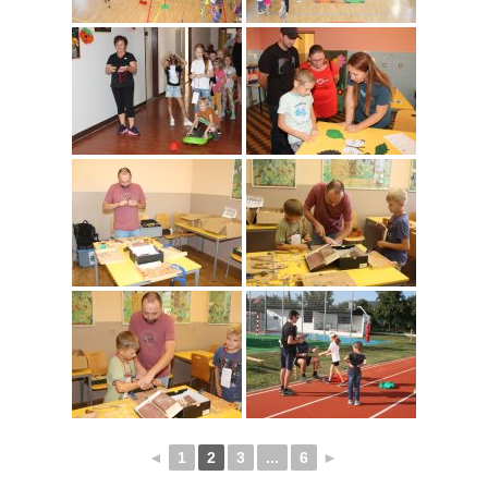
◄
1
2
3
...
6
►