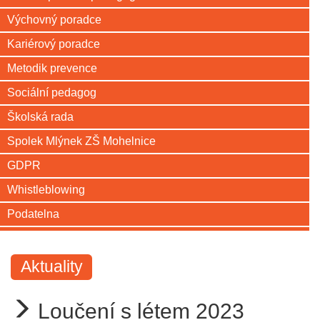
Výchovný poradce
Kariérový poradce
Metodik prevence
Sociální pedagog
Školská rada
Spolek Mlýnek ZŠ Mohelnice
GDPR
Whistleblowing
Podatelna
Aktuality
Loučení s létem 2023