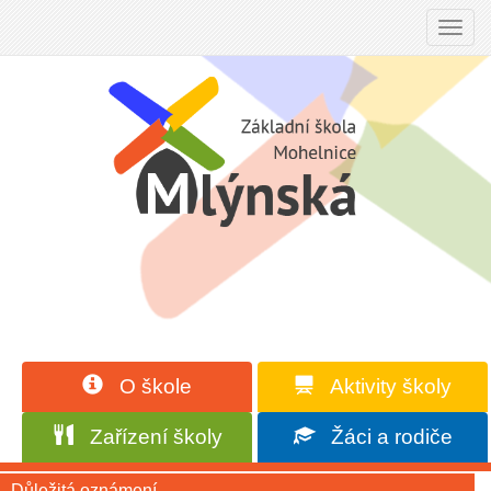
Toggl
navig
O škole
Aktivity školy
Zařízení školy
Žáci a rodiče
Důležitá oznámení