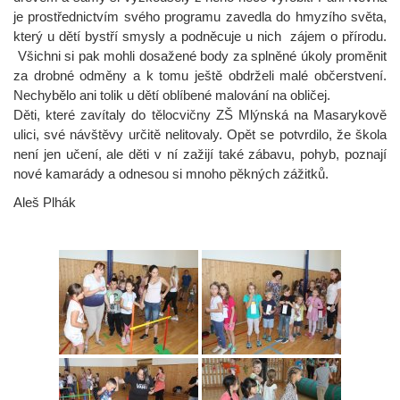
je prostřednictvím svého programu zavedla do hmyzího světa,
který u dětí bystří smysly a podněcuje u nich zájem o přírodu.
Všichni si pak mohli dosažené body za splněné úkoly proměnit
za drobné odměny a k tomu ještě obdrželi malé občerstvení.
Nechybělo ani tolik u dětí oblíbené malování na obličej.
Děti, které zavítaly do tělocvičny ZŠ Mlýnská na Masarykově
ulici, své návštěvy určitě nelitovaly. Opět se potvrdilo, že škola
není jen učení, ale děti v ní zažijí také zábavu, pohyb, poznají
nové kamarády a odnesou si mnoho pěkných zážitků.
Aleš Plhák