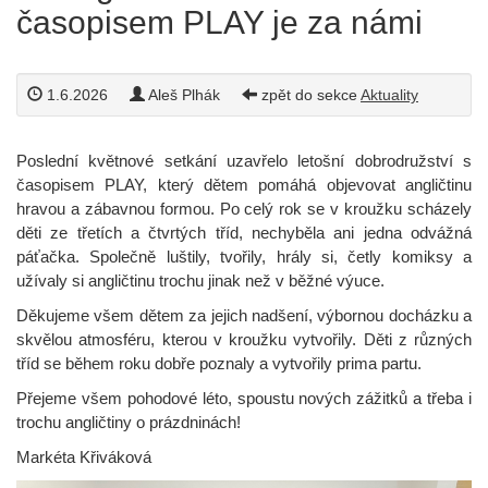
časopisem PLAY je za námi
1.6.2026
Aleš Plhák
zpět do sekce
Aktuality
Poslední květnové setkání uzavřelo letošní dobrodružství s
časopisem PLAY, který dětem pomáhá objevovat angličtinu
hravou a zábavnou formou. Po celý rok se v kroužku scházely
děti ze třetích a čtvrtých tříd, nechyběla ani jedna odvážná
páťačka. Společně luštily, tvořily, hrály si, četly komiksy a
užívaly si angličtinu trochu jinak než v běžné výuce.
Děkujeme všem dětem za jejich nadšení, výbornou docházku a
skvělou atmosféru, kterou v kroužku vytvořily. Děti z různých
tříd se během roku dobře poznaly a vytvořily prima partu.
Přejeme všem pohodové léto, spoustu nových zážitků a třeba i
trochu angličtiny o prázdninách!
Markéta Křiváková