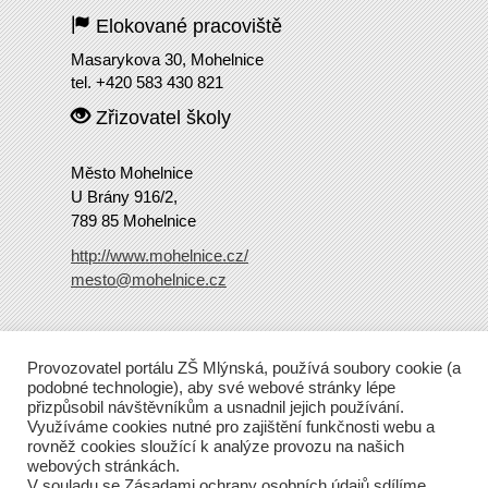
Elokované pracoviště
Masarykova 30, Mohelnice
tel. +420 583 430 821
Zřizovatel školy
Město Mohelnice
U Brány 916/2,
789 85 Mohelnice
http://www.mohelnice.cz/
mesto@mohelnice.cz
Copyright
2016 ZŠ Mlýnská
Provozovatel portálu ZŠ Mlýnská, používá soubory cookie (a
Tento web běží na Wordpressu.
podobné technologie), aby své webové stránky lépe
přizpůsobil návštěvníkům a usnadnil jejich používání.
Využíváme cookies nutné pro zajištění funkčnosti webu a
rovněž cookies sloužící k analýze provozu na našich
webových stránkách.
V souladu se Zásadami ochrany osobních údajů sdílíme