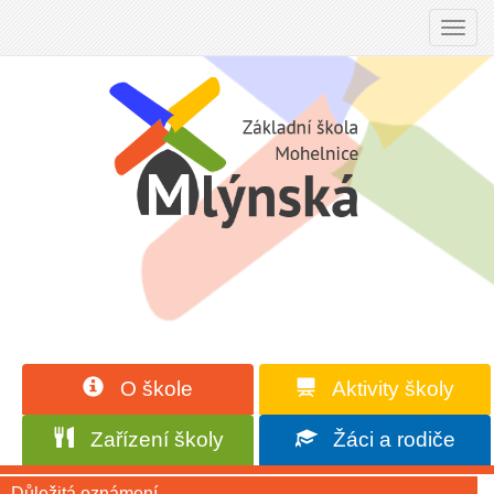
Toggl
navig
O škole
Aktivity školy
Zařízení školy
Žáci a rodiče
Důležitá oznámení