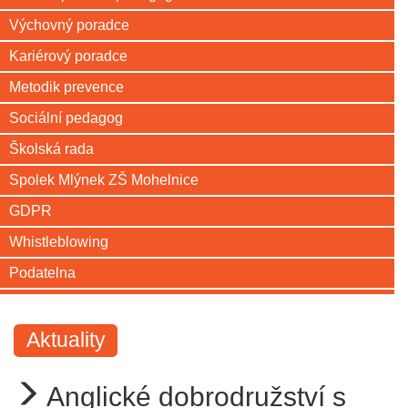
Výchovný poradce
Kariérový poradce
Metodik prevence
Sociální pedagog
Školská rada
Spolek Mlýnek ZŠ Mohelnice
GDPR
Whistleblowing
Podatelna
Aktuality
Anglické dobrodružství s