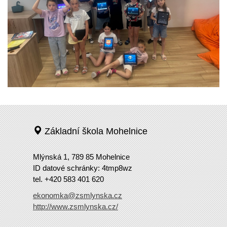
Základní škola Mohelnice
Mlýnská 1, 789 85 Mohelnice
ID datové schránky: 4tmp8wz
tel. +420 583 401 620
ekonomka@zsmlynska.cz
http://www.zsmlynska.cz/