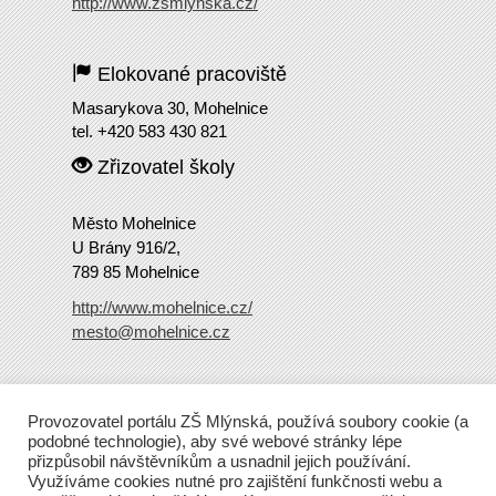
http://www.zsmlynska.cz/
Elokované pracoviště
Masarykova 30, Mohelnice
tel. +420 583 430 821
Zřizovatel školy
Město Mohelnice
U Brány 916/2,
789 85 Mohelnice
http://www.mohelnice.cz/
mesto@mohelnice.cz
Copyright
2016 ZŠ Mlýnská
Provozovatel portálu ZŠ Mlýnská, používá soubory cookie (a
Tento web běží na Wordpressu.
podobné technologie), aby své webové stránky lépe
přizpůsobil návštěvníkům a usnadnil jejich používání.
Využíváme cookies nutné pro zajištění funkčnosti webu a