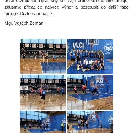
příští čtvrtek 19. října, kdy se hraje druhé kolo tohoto turnaje,
zkusíme přidat co nejvíce výher a postoupit do další fáze
turnaje. Držte nám palce.
Mgr. Vojtěch Zeman