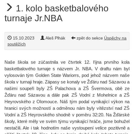
1. kolo basketbalového
turnaje Jr.NBA
15.10.2023
Aleš Plhák
zpět do sekce
Úspěchy na
soutěžích
Naše škola se zúčastnila ve čtvrtek 12. října prvního kola
basketbalového turnaje s názvem Jr. NBA. V draftu nám byl
vylosován tým Golden State Wariorrs, pod jehož názvem naše
škola v turnaji hraje. Zápasy se konaly ve Žďáru nad Sázavou a
našimi soupeři byly ZŠ Palachova a ZŠ Švermova, obě ze
Žďáru nad Sázavou a dále pak ZŠ Vodní z Mohelnice a ZŠ
Heyrovského z Olomouce. Náš tým podal vynikající výkon na
hranici svých možností a odměnou nám byly vítězství nad ZŠ
Vodní a ZŠ Heyrovského shodně v poměru 32:20. Na Žďárské
školy, které měly ve svém týmu vynikající hráče, jsme bohužel
nestačili. Ale i tak hodnotím naše vystoupení velice pozitivně a