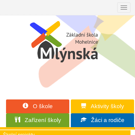
Toggl
navig
O škole
Aktivity školy
Zařízení školy
Žáci a rodiče
Školní projekty